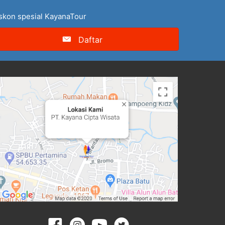
iskon spesial KayanaTour
Daftar