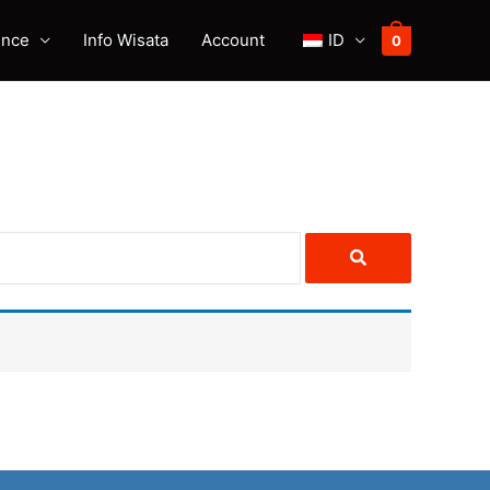
ence
Info Wisata
Account
ID
0