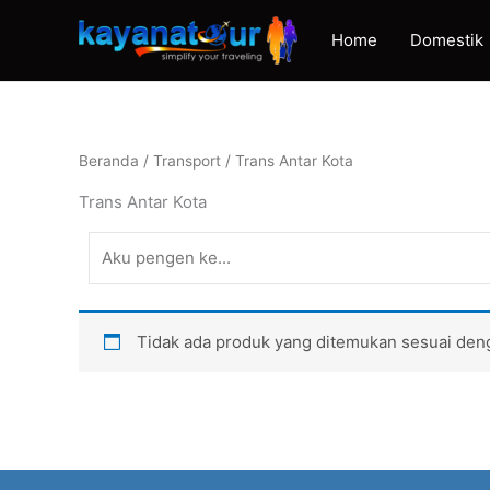
Lanjut
ke
Home
Domestik
konten
Beranda
/
Transport
/ Trans Antar Kota
Trans Antar Kota
Tidak ada produk yang ditemukan sesuai deng