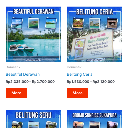
Domestik
Domestik
Beautiful Derawan
Belitung Ceria
Rentang
Rentan
Rp
2.335.000
–
Rp
2.700.000
Rp
1.530.000
–
Rp
2.120.000
harga:
harga:
Rp2.335.000
Rp1.53
More
More
hingga
hingga
Rp2.700.000
Rp2.12