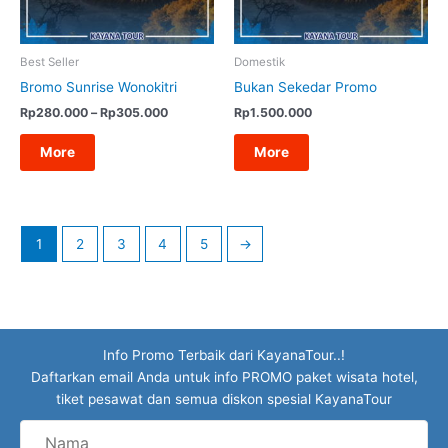
Best Seller
Domestik
Bromo Sunrise Wonokitri
Bukan Sekedar Promo
Rentang
Rp
280.000
–
Rp
305.000
Rp
1.500.000
harga:
Rp280.000
More
More
hingga
Rp305.000
1
2
3
4
5
→
Info Promo Terbaik dari KayanaTour..!
Daftarkan email Anda untuk info PROMO paket wisata hotel,
tiket pesawat dan semua diskon spesial KayanaTour
Nama