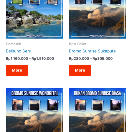
Domestik
Best Seller
Belitung Seru
Bromo Sunrise Sukapura
Rentang
Rentang
Rp
1.160.000
–
Rp
1.510.000
Rp
280.000
–
Rp
305.000
harga:
harga:
Rp1.160.000
Rp280.00
More
More
hingga
hingga
Rp1.510.000
Rp305.00