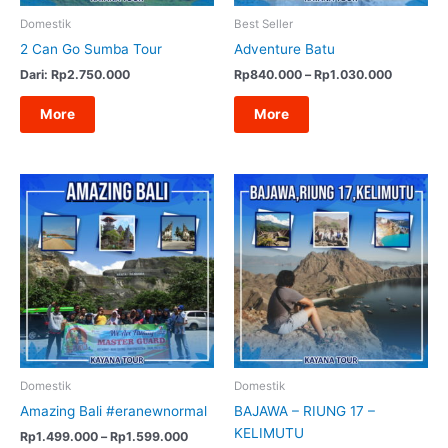
Domestik
Best Seller
Tour Raja Ampat
2 Can Go Sumba Tour
Adventure Batu
Rentang
Dari:
Rp
2.750.000
Rp
840.000
–
Rp
1.030.000
harga:
Rp840.0
Mancanegara
More
More
hingga
Rp1.030.
Domestik
Domestik
Amazing Bali #eranewnormal
BAJAWA – RIUNG 17 –
KELIMUTU
Rentang
Rp
1.499.000
–
Rp
1.599.000