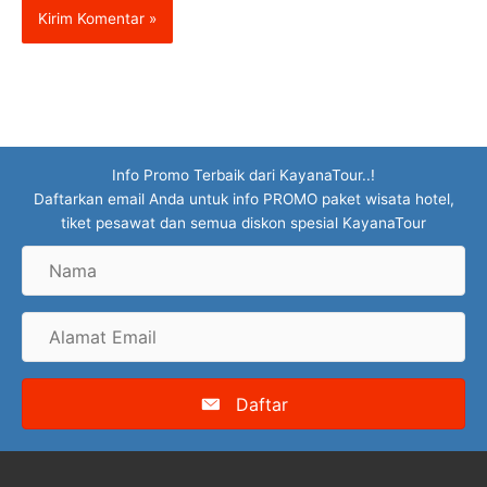
Info Promo Terbaik dari KayanaTour..!
Daftarkan email Anda untuk info PROMO paket wisata hotel,
tiket pesawat dan semua diskon spesial KayanaTour
Nama
Alamat
Email
Daftar