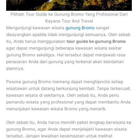
Tour Raja Ampat
Pilihlah Tour Guide ke Gunung Bromo Yang Profesional Dari
Kayana Tour And Travel
Mengunjungi kawasan wisata
gunung Bromo
sangat
disayangkan apabila tidak mengunjungi semuanya. Oleh sebab
Mancanegara
itu, Anda harus menggunakan
tour guide ke gunung Bromo
agar dapat mengunjungi beberapa kawasan wisata sekitar
gunung Bromo sekaligus. Hal tersebut dapat menjawab rasa
penasaran Anda dari gunung yang terkenal akan keindahan
alamnya.
Pesona gunung Bromo memang dapat menghipnotis setiap
wisatawan untuk datang berkunjung kembali. Tanpa terkecuali,
kawasan wisata di sekitarnya. Oleh sebab itu, Anda perlu
pemandu wisata yang profesional yang dapat membantu Anda
menunjukan kawasan wisata Bromo yang menarik.
Oleh sebab itu, Anda harus memilih paket lengkap berwisata ke
gunung Bromo, agar Anda dapat menjelajahi kawasan wisata
tersebut. Jangan lewatkan kesempatan untuk melihat