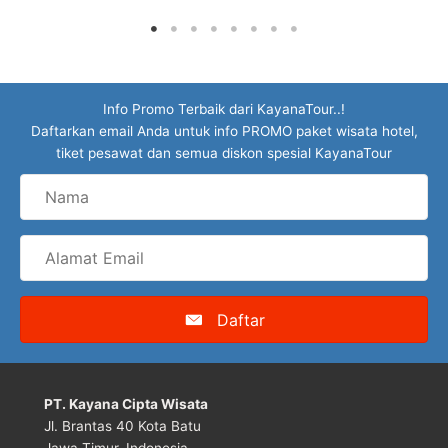
Info Promo Terbaik dari KayanaTour..!
Daftarkan email Anda untuk info PROMO paket wisata hotel,
tiket pesawat dan semua diskon spesial KayanaTour
Nama
Alamat
Email
Daftar
PT. Kayana Cipta Wisata
Jl. Brantas 40 Kota Batu
Jawa Timur, Indonesia