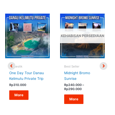
KEHABISAN PERSEDIAAN
Domestik
Best Seller
One Day Tour Danau
Midnight Bromo
Kelimutu Private Trip
Sunrise
Rp
310.000
Rp
240.000
–
Rentang
Rp
290.000
harga:
More
Rp240.000
More
hingga
Rp290.000