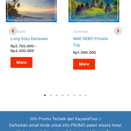
Domestik
Domestik
Long Stay Derawan
WAE REBO Private
Trip
Rp
2.750.000
–
Rentang
Rp
3.200.000
Rp
1.090.000
harga:
Rp2.750.000
More
More
hingga
Rp3.200.000
Info Promo Terbaik dari KayanaTour..!
Daftarkan email Anda untuk info PROMO paket wisata hotel,