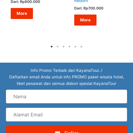
Reborn
Dari:
Rp
600.000
Dari:
Rp
700.000
More
More
Info Promo Terbaik dari KayanaTour..!
Daftarkan email Anda untuk info PROMO paket wisata hotel,
tiket pesawat dan semua diskon spesial KayanaTour
Nama
Alamat
Email
Daftar