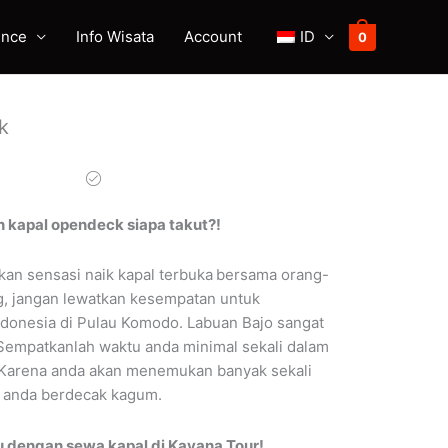
ence
Info Wisata
Account
ID
0
k
n kapal opendeck siapa takut?!
kan sensasi naik kapal terbuka
bersama orang-
g, jangan lewatkan kesempatan untuk
donesia di Pulau Komodo. Labuan Bajo sangat
! Sempatkanlah waktu anda minimal sekali dalam
. Karena anda akan menemukan banyak sekali
anda berdecak kagum.
 dengan sewa kapal di Kayana Tour!