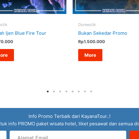
stik
Domestik
h Ijen Blue Fire Tour
Bukan Sekedar Promo
70.000
Rp
1.500.000
ore
More
Info Promo Terbaik dari KayanaTour..!
tuk info PROMO paket wisata hotel, tiket pesawat dan semua d
Alamat