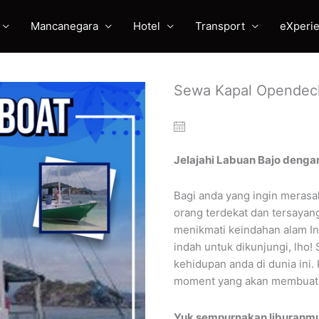
Mancanegara
Hotel
Transport
eXperi
Sewa Kapal Opendec
Jelajahi Labuan Bajo denga
Bagi anda yang ingin merasa
orang terdekat dan tersayan
menikmati keindahan alam In
indah untuk dikunjungi, lho
kehidupan anda di dunia ini
moment yang akan membuat 
Yuk sempurnakan liburanmu