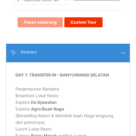
Pesan sekarang
Custom Tour
Itinerary
DAY 1: TRANSFER IN – BANYUWANGI SELATAN
Penjemputan Bandara
Breakfast Lokal Resto
Explore
De Djawatan
Explore
Agro Buah Naga
(Berkeliling Kebun & Memetik buah Naga langsung
dari pohonnya)
Lunch Lokal Resto
Explore
Pulau Merah
melihat sunset