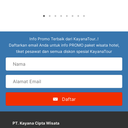
Info Promo Terbaik dari KayanaTour..!
Daftarkan email Anda untuk info PROMO paket wisata hotel,
tiket pesawat dan semua diskon spesial KayanaTour
Nama
Alamat
Email
Daftar
PT. Kayana Cipta Wisata