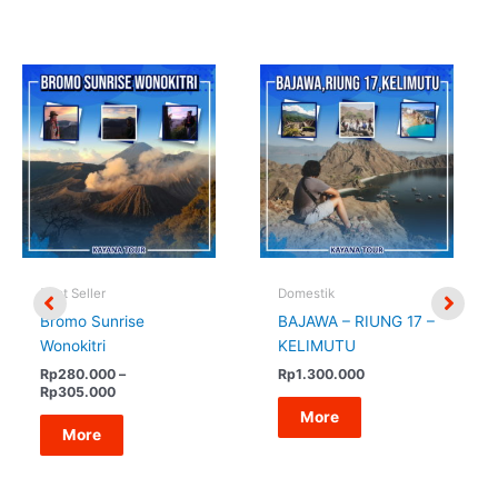
Best Seller
Domestik
Bromo Sunrise
BAJAWA – RIUNG 17 –
Wonokitri
KELIMUTU
Rp
280.000
–
Rp
1.300.000
Rentang
Rp
305.000
harga:
More
Rp280.000
More
hingga
Rp305.000