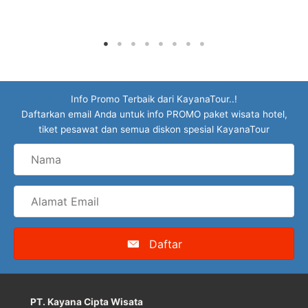
Info Promo Terbaik dari KayanaTour..!
Daftarkan email Anda untuk info PROMO paket wisata hotel,
tiket pesawat dan semua diskon spesial KayanaTour
Nama
Alamat
Email
Daftar
PT. Kayana Cipta Wisata