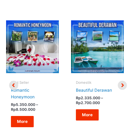
Best Seller
Domestik
Romantic
Beautiful Derawan
Honeymoon
Rp
2.335.000
–
Rentang
Rp
2.700.000
Rp
5.350.000
–
harga:
Rentang
Rp
8.500.000
Rp2.335.000
harga:
More
hingga
Rp5.350.000
More
Rp2.700.000
hingga
Rp8.500.000